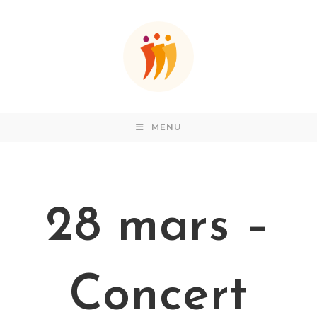
Skip
to
content
MENU
28 mars –
Concert