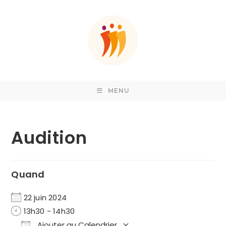
Skip
to
content
MENU
Audition
Quand
22 juin 2024
13h30 - 14h30
Ajouter au Calendrier