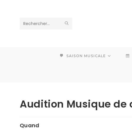
Skip
to
content
ENVOYER
Rechercher
LA
sur
RECHERCHE
ce
SAISON MUSICALE
site
Audition Musique de
Quand