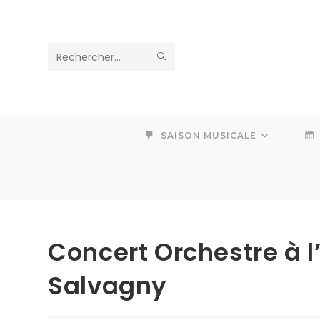
Skip
to
content
ENVOYER
Rechercher
LA
sur
RECHERCHE
ce
SAISON MUSICALE
site
Concert Orchestre à l
Salvagny