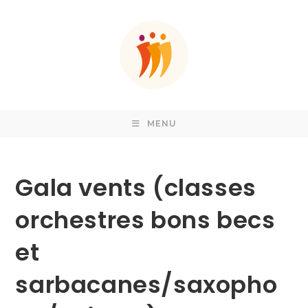
Skip
to
content
MENU
Gala vents (classes
orchestres bons becs
et
sarbacanes/saxopho