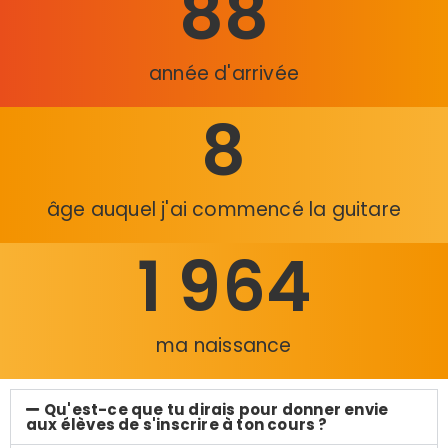
88
année d'arrivée
8
âge auquel j'ai commencé la guitare
1 964
ma naissance
Qu'est-ce que tu dirais pour donner envie
aux élèves de s'inscrire à ton cours ?​